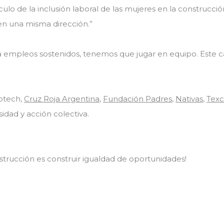
ulo de la inclusión laboral de las mujeres en la construcció
 en una misma dirección.”
das a empleos sostenidos, tenemos que jugar en equipo. Est
otech,
Cruz Roja Argentina
,
Fundación Padres
,
Nativas
,
Tex
sidad y acción colectiva.
trucción es construir igualdad de oportunidades!