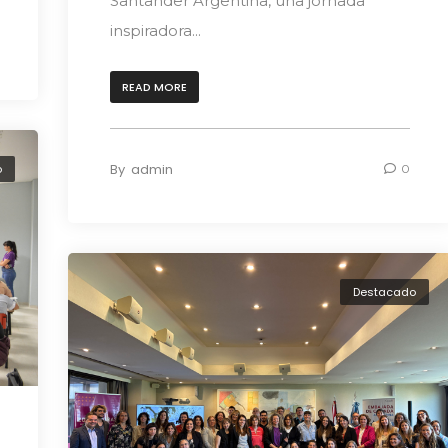
Santander Argentina, una jornada
inspiradora...
READ MORE
By
admin
0
o
Destacado