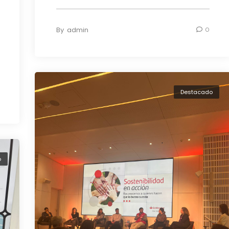
By
admin
0
Destacado
o