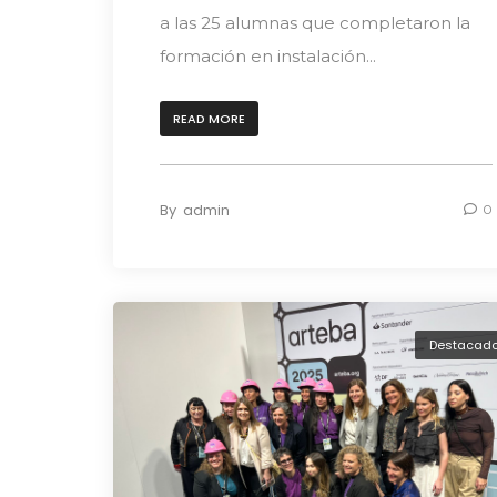
a las 25 alumnas que completaron la
formación en instalación...
READ MORE
By
admin
0
Destacad